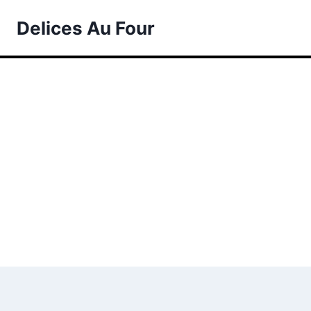
Skip
Delices Au Four
to
content