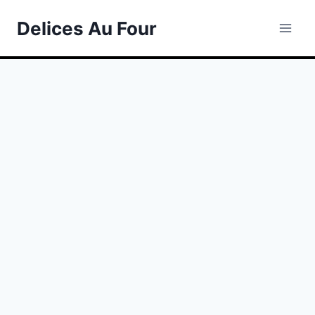
Skip
Delices Au Four
to
content