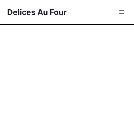
Skip
Delices Au Four
to
content