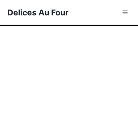
Skip
Delices Au Four
to
content