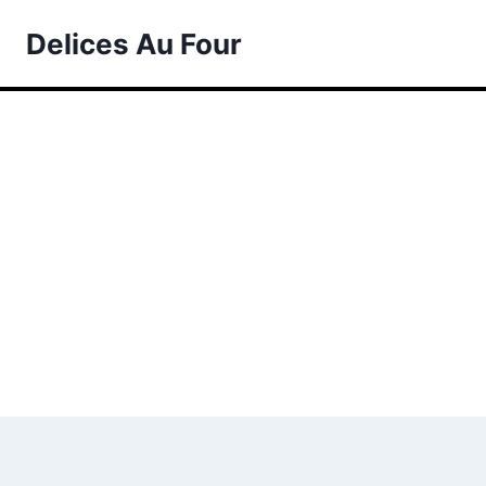
Skip
Delices Au Four
to
content