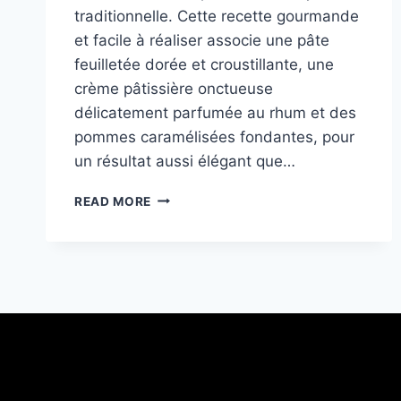
traditionnelle. Cette recette gourmande
et facile à réaliser associe une pâte
feuilletée dorée et croustillante, une
crème pâtissière onctueuse
délicatement parfumée au rhum et des
pommes caramélisées fondantes, pour
un résultat aussi élégant que…
TARTELETTES
READ MORE
AUX
POMMES
ET
CRÈME
PÂTISSIÈRE
AU
RHUM:
RECETTE
FACILE
ET