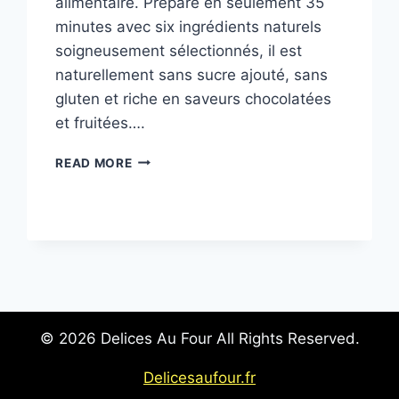
alimentaire. Préparé en seulement 35
minutes avec six ingrédients naturels
soigneusement sélectionnés, il est
naturellement sans sucre ajouté, sans
gluten et riche en saveurs chocolatées
et fruitées….
BROWNIE
READ MORE
SANS
SUCRE
SANS
FARINE
:
RECETTE
HEALTHY
AU
CHOCOLAT
© 2026 Delices Au Four All Rights Reserved.
ET
FRAMBOISES
Delicesaufour.fr
(35