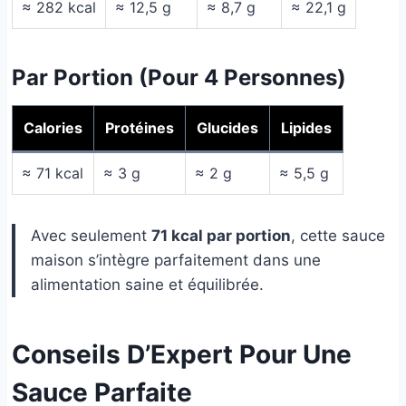
≈ 282 kcal
≈ 12,5 g
≈ 8,7 g
≈ 22,1 g
Par Portion (pour 4 Personnes)
Calories
Protéines
Glucides
Lipides
≈ 71 kcal
≈ 3 g
≈ 2 g
≈ 5,5 g
Avec seulement
71 kcal par portion
, cette sauce
maison s’intègre parfaitement dans une
alimentation saine et équilibrée.
Conseils D’Expert Pour Une
Sauce Parfaite