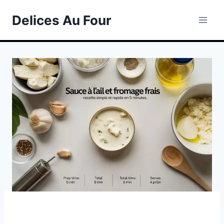
Skip
Delices Au Four
to
content