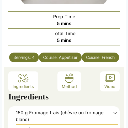
Prep Time
m
5
mins
i
Total Time
n
m
5
mins
u
i
t
n
e
Servings:
4
Course:
Appetizer
Cuisine:
French
u
s
t
e
s
Ingredients
Method
Video
Ingredients
150 g
Fromage frais (chèvre ou fromage
blanc)