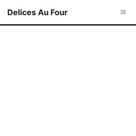
Skip
Delices Au Four
to
content