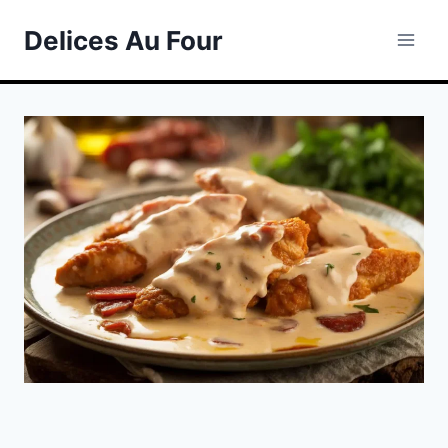
Skip
Delices Au Four
to
content