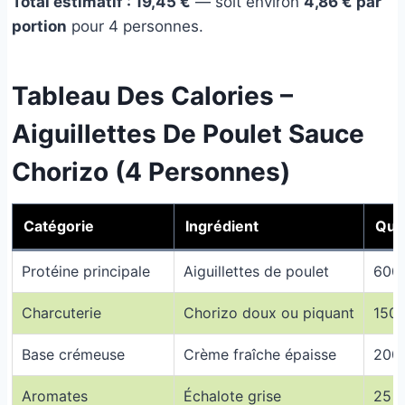
Total estimatif : 19,45 €
— soit environ
4,86 € par
portion
pour 4 personnes.
Tableau Des Calories –
Aiguillettes De Poulet Sauce
Chorizo (4 Personnes)
Catégorie
Ingrédient
Qua
Protéine principale
Aiguillettes de poulet
600
Charcuterie
Chorizo doux ou piquant
150 
Base crémeuse
Crème fraîche épaisse
200
Aromates
Échalote grise
25 g