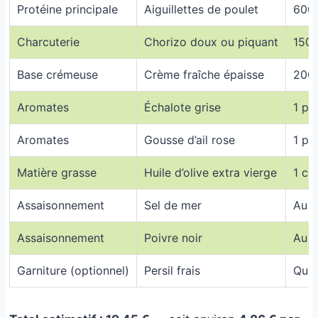
Protéine principale
Aiguillettes de poulet
600
Charcuterie
Chorizo doux ou piquant
150 
Base crémeuse
Crème fraîche épaisse
200
Aromates
Échalote grise
1 pi
Aromates
Gousse d’ail rose
1 pi
Matière grasse
Huile d’olive extra vierge
1 c.
Assaisonnement
Sel de mer
Au g
Assaisonnement
Poivre noir
Au g
Garniture (optionnel)
Persil frais
Quel