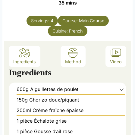
m
35
mins
e
u
i
s
t
n
e
Servings:
4
Course:
Main Course
u
s
Cuisine:
t
French
e
s
Ingredients
Method
Video
Ingredients
600g
Aiguillettes de poulet
150g
Chorizo doux/piquant
200ml
Crème fraîche épaisse
1 pièce
Échalote grise
1 pièce
Gousse d’ail rose