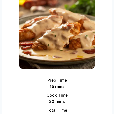
Prep Time
m
15
mins
i
Cook Time
n
m
20
mins
u
i
Total Time
t
n