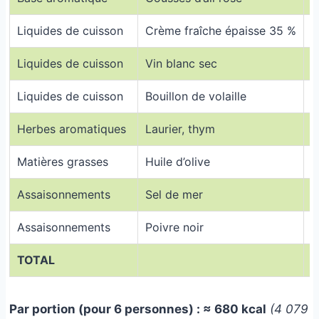
Liquides de cuisson
Crème fraîche épaisse 35 %
5
Liquides de cuisson
Vin blanc sec
2
Liquides de cuisson
Bouillon de volaille
3
Herbes aromatiques
Laurier, thym
5
Matières grasses
Huile d’olive
2
Assaisonnements
Sel de mer
Assaisonnements
Poivre noir
2
TOTAL
Par portion (pour 6 personnes) : ≈ 680 kcal
(4 079