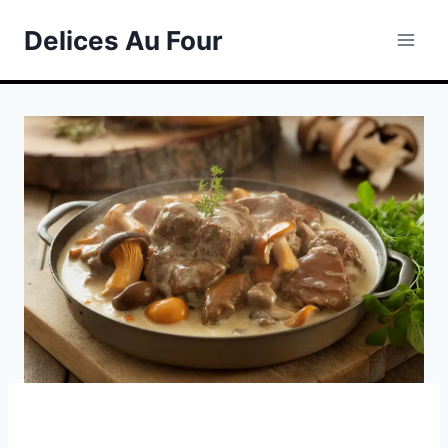
Skip
Delices Au Four
to
content