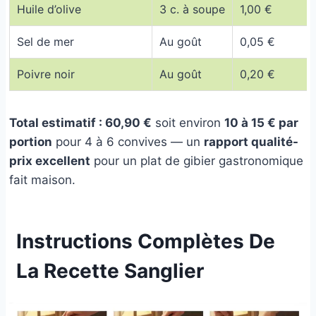
Huile d’olive
3 c. à soupe
1,00 €
Sel de mer
Au goût
0,05 €
Poivre noir
Au goût
0,20 €
Total estimatif : 60,90 €
soit environ
10 à 15 € par
portion
pour 4 à 6 convives — un
rapport qualité-
prix excellent
pour un plat de gibier gastronomique
fait maison.
Instructions Complètes De
La Recette Sanglier