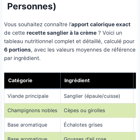
Personnes)
Vous souhaitez connaître l’
apport calorique exact
de cette
recette sanglier à la crème
? Voici un
tableau nutritionnel complet et détaillé, calculé pour
6 portions
, avec les valeurs moyennes de référence
par ingrédient.
Catégorie
Ingrédient
Q
Viande principale
Sanglier (épaule/cuisse)
1
Champignons nobles
Cèpes ou girolles
5
Base aromatique
Échalotes grises
7
Base aromatique
Gousses d’ail rose
9