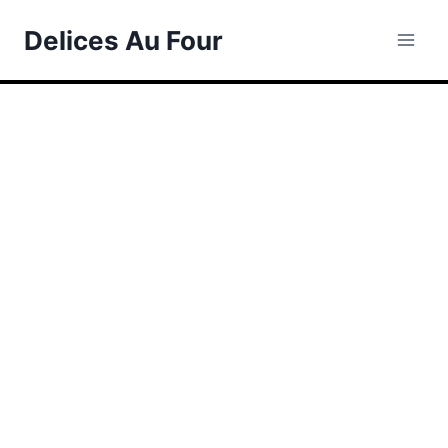
Skip
Delices Au Four
to
content